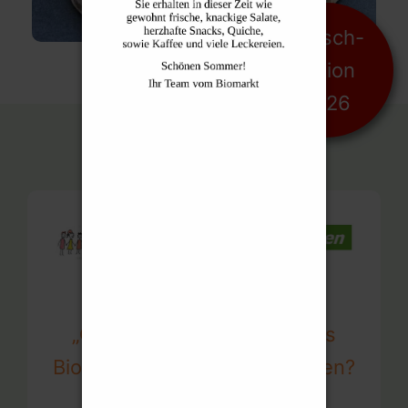
Fleisch-
aktion
2026
Magst Du Teil der
„GemeinschaftsHelden“ des
Biomarkts im Ostallgäu werden?